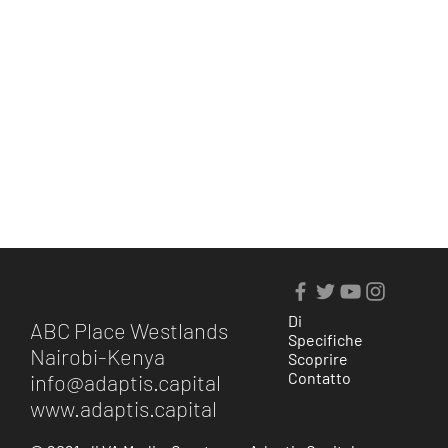
Di
ABC Place Westlands
Specifiche
Nairobi-Kenya
Scoprire
Contatto
info@adaptis.capital
www.adaptis.capital