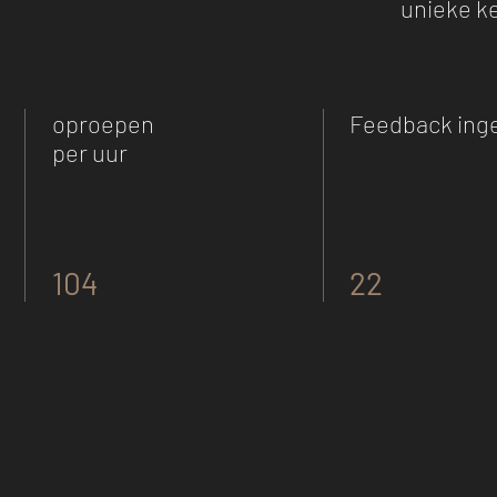
unieke k
oproepen
Feedback ing
per uur
104
22