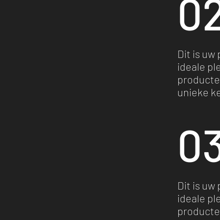
02
Dit is uw
ideale p
producten
unieke k
03
Dit is uw
ideale p
producten