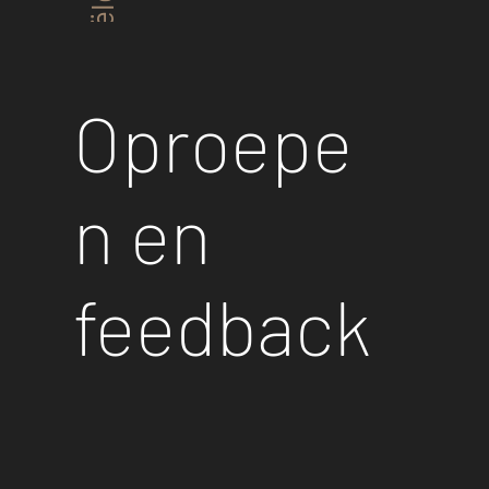
Oproepe
n en
feedback