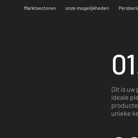
Marktsectoren
onze mogelijkheden
Persberi
01
Dit is uw
Investments
ideale p
producten
unieke k